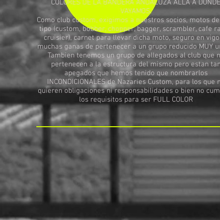
COLORES DE LA BANDERA ANDALUZA ALLÁ A DOND
VAYAMOS.
Como club custom, exigimos a nuestros socios, motos de
tipo (custom, bobber, chopper, bagger, scrambler, cafe ra
cruisier), carnet para llevar dicha moto, seguro en vigo
muchas ganas de pertenecer a un grupo reducido MUY u
Tambien tenemos un grupo de allegados al club que 
pertenecen a la estructura del mismo pero estan ta
apegados que hemos tenido que nombrarlos
INCONDICIONALES de Nazaries Custom, para los que 
quieren obligaciones ni responsabilidades o bien no cu
los requisitos para ser FULL COLOR