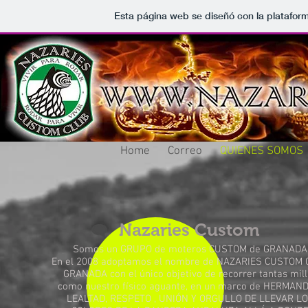
Esta página web se diseñó con la platafor
NAZARIES CUSTOM
Home
Correo
QUIENES SOMOS
Nazaries Custom
Somos un GRUPO de moteros CUSTOM de GRANADA
En el 2008 adoptamos el nombre de NAZARIES CUSTOM
GRANADA con el único objetivo de recorrer tantas mil
como nuestro físico aguante, en un marco de HERMAN
LEALTAD, RESPETO , UNIÓN Y ORGULLO DE LLEVAR L